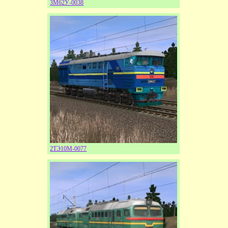
3М62У-0038
2ТЭ10М-0077