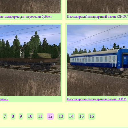
ая платформа для перевозки брёвен
Пассажирский плацкартный вагон ЮНОС
рма 2
Пассажирский плацкартный вагон СЕЙМ
7
8
9
10
11
12
13
14
15
16