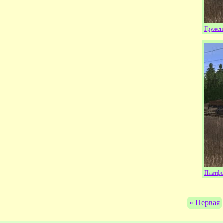
Гружён
Платфо
« Первая